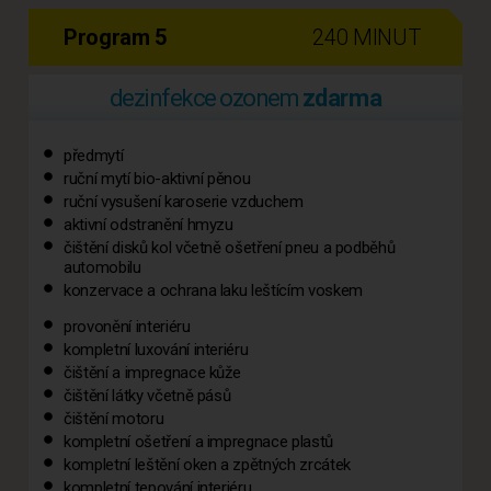
Program 5
240 MINUT
dezinfekce ozonem
zdarma
předmytí
ruční mytí bio-aktivní pěnou
ruční vysušení karoserie vzduchem
aktivní odstranění hmyzu
čištění disků kol včetně ošetření pneu a podběhů
automobilu
konzervace a ochrana laku leštícím voskem
provonění interiéru
kompletní luxování interiéru
čištění a impregnace kůže
čištění látky včetně pásů
čištění motoru
kompletní ošetření a impregnace plastů
kompletní leštění oken a zpětných zrcátek
kompletní tepování interiéru