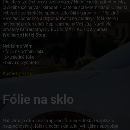
Přejete si změnit barvu svého vozu? Nebo chcete zakrýt oděrky,
či škrábance na Vaší karoserii? Jste na správném místě! U nás si
vyberete ze širokého spektra autofólií a barev fólií. Případně
Vám rádi poradíme a doporučíme tu nejvhodnější fólii, kterou
následně profesionálně aplikujeme na Váš vůz. Navštivte
prostory naší automyčky
RUČNÍ MYTÍ AUT.CZ
v areálu
Wellness Hotel Step.
Nabízíme Vám:
- fólie na ochranu laku
- průhledné fólie
- barvu si vyberete
Kontaktujte nás.
Fólie na sklo
Nabízíme profesionální aplikaci fólií na autosklo a aplikaci
bezpečnostních fólií na boční skla auta (vyhláška nepovoluje