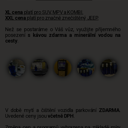
XL cena
platí pro SUV, MPV a KOMBI.
XXL cena
platí pro značně znečištěný JEEP.
Než se postaráme o Váš vůz, využijte příjemného
posezení
s kávou zdarma a minerální vodou na
cesty
.
V době mytí a čištění vozidla parkování
ZDARMA
.
Uvedené ceny jsou
včetně DPH
.
Změna cen a programů vyhrazena na základě míry