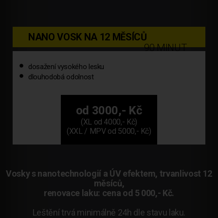
NANO VOSK NA 12 MĚSÍCŮ
90 MINUT
dosažení vysokého lesku
dlouhodobá odolnost
od 3000,- Kč
(XL od 4000,- Kč)
(XXL / MPV od 5000,- Kč)
Vosky s nanotechnologií a ÚV efektem, trvanlivost 12
měsíců,
renovace laku: cena od 5 000,- Kč.
Leštění trvá minimálně 24h dle stavu laku.