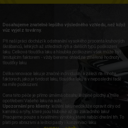
Dosahujeme
znatelně lepšího výsledného vzhledu
, než když
vůz vyjel z továrny.
Při naší práci dochází k odstranění vysokého procenta kruhových
škrábanců, lehkých až středních rýh a dalších typů poškození
laku. Celková tloušťka laku a hloubka poškození však může být
limitujícím faktorem - vždy bereme ohled na změřené hodnoty
tloušťky laku.
Délka renovace laku je značně individuální a záleží na mnoha
faktorech, jako je tvrdost laku, tloušťka laku a v neposlední řadě
na míře poškození.
Cena této péče je přímo úměrná obsahu leštěné plochy a míře
opotřebení Vašeho laku na autě.
Upozornění pro klienty:
leštění laku nedokáže opravit díry od
kamínků a rýhy, které jsou hluboké až do základního laku!
Pracujeme pouze s kvalitními výrobky, které nabízí dnešní trh. To
platí pro abrazivní a leštící pasty i konzervaci laku.