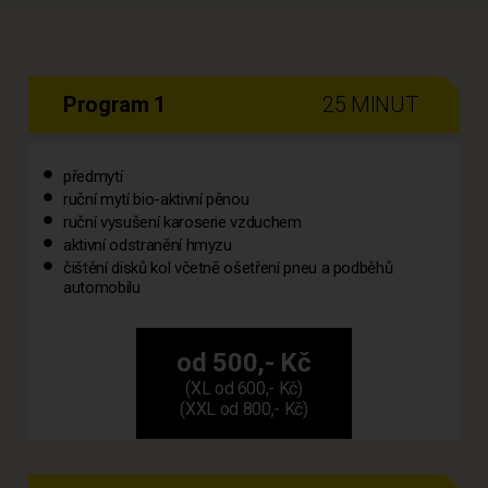
Program 1
25 MINUT
předmytí
ruční mytí bio-aktivní pěnou
ruční vysušení karoserie vzduchem
aktivní odstranění hmyzu
čištění disků kol včetně ošetření pneu a podběhů
automobilu
od 500,- Kč
(XL od 600,- Kč)
(XXL od 800,- Kč)