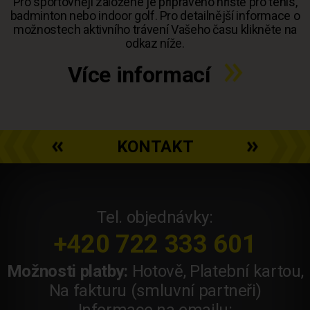
Pro sportovněji založené je připraveno hřiště pro tenis,
badminton nebo indoor golf. Pro detailnější informace o
možnostech aktivního trávení Vašeho času klikněte na
odkaz níže.
Více informací
KONTAKT
Tel. objednávky:
+420 722 333 601
Možnosti platby:
Hotově, Platební kartou,
Na fakturu (smluvní partneři)