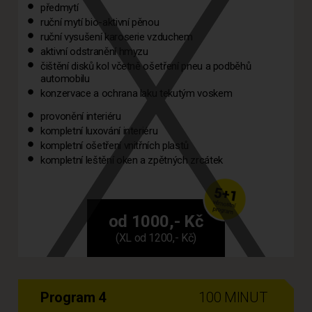
předmytí
ruční mytí bio-aktivní pěnou
ruční vysušení karoserie vzduchem
aktivní odstranění hmyzu
čištění disků kol včetně ošetření pneu a podběhů
automobilu
konzervace a ochrana laku tekutým voskem
provonění interiéru
kompletní luxování interiéru
kompletní ošetření vnitřních plastů
kompletní leštění oken a zpětných zrcátek
od 1000,- Kč
(XL od 1200,- Kč)
Program 4
100 MINUT