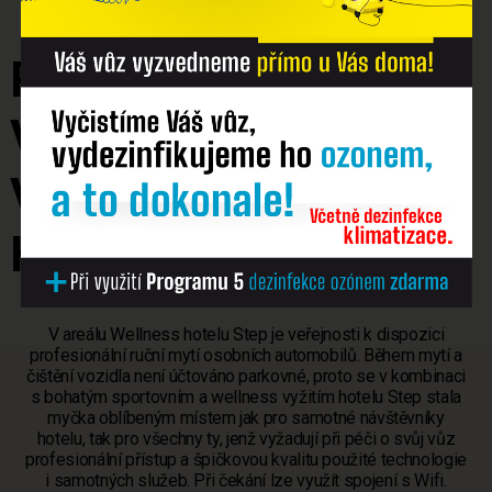
RUČNÍ MYTÍ
VOZIDEL
VE WELLNESS
HOTELU STEP
V areálu Wellness hotelu Step je veřejnosti k dispozici
profesionální ruční mytí osobních automobilů. Během mytí a
čištění vozidla není účtováno parkovné, proto se v kombinaci
s bohatým sportovním a wellness vyžitím hotelu Step stala
myčka oblíbeným místem jak pro samotné návštěvníky
hotelu, tak pro všechny ty, jenž vyžadují při péči o svůj vůz
profesionální přístup a špičkovou kvalitu použité technologie
i samotných služeb. Při čekání lze využít spojení s Wifi.