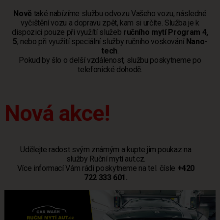
Nově
také nabízíme službu odvozu Vašeho vozu, následné
vyčištění vozu a dopravu zpět, kam si určíte. Služba je k
dispozici pouze při využítí služeb
ručního mytí Program 4,
5
, nebo při využití speciální služby ručního voskování
Nano-
tech
.
Pokud by šlo o delší vzdálenost, službu poskytneme po
telefonické dohodě.
Nová akce!
Udělejte radost svým známým a kupte jim poukaz na
služby Ruční mytí aut.cz.
Více informací Vám rádi poskytneme na tel. čísle
+420
722 333 601.